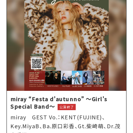
miray “Festa d’autunno” ～Girl’s
Special Band～
公演終了
miray GEST Vo.：KENT(FUJINE)、
Key.MiyaB、Ba.原口彩香、Gt.柴崎萌、Dr.茂