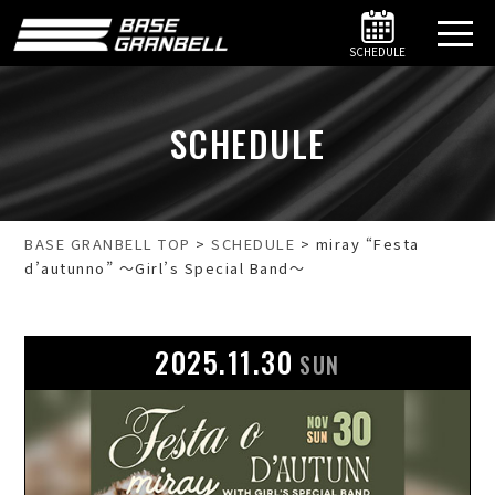
SCHEDULE
SCHEDULE
BASE GRANBELL TOP
>
SCHEDULE
>
miray “Festa
d’autunno” ～Girl’s Special Band～
2025.11.30
SUN