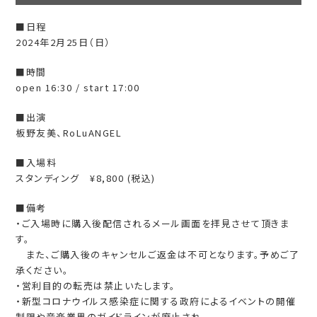
■日程
2024年2月25日（日）
■時間
open 16:30 / start 17:00
■出演
板野友美、RoLuANGEL
■入場料
スタンディング ¥8,800 (税込)
■備考
・ご入場時に購入後配信されるメール画面を拝見させて頂きま
す。
また、ご購入後のキャンセルご返金は不可となります。予めご了
承ください。
・営利目的の転売は禁止いたします。
・新型コロナウイルス感染症に関する政府によるイベントの開催
制限や⾳楽業界のガイドラインが廃⽌され